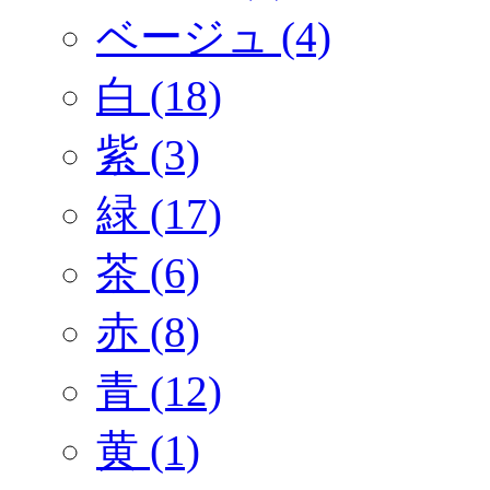
ベージュ (4)
白 (18)
紫 (3)
緑 (17)
茶 (6)
赤 (8)
青 (12)
黄 (1)