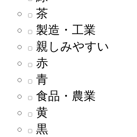
茶
製造・工業
親しみやすい
赤
青
食品・農業
黄
黒