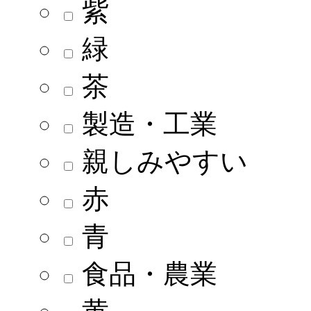
紫
緑
茶
製造・工業
親しみやすい
赤
青
食品・農業