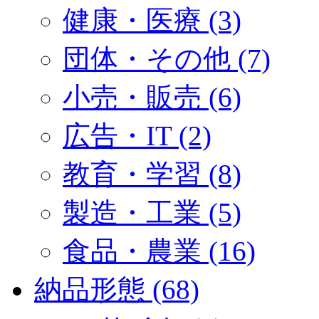
健康・医療 (3)
団体・その他 (7)
小売・販売 (6)
広告・IT (2)
教育・学習 (8)
製造・工業 (5)
食品・農業 (16)
納品形態 (68)