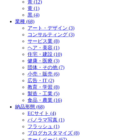
青 (12)
黄 (1)
黒 (4)
業種 (68)
アート・デザイン (3)
コンサルティング (3)
サービス業 (8)
ヘア・美容 (1)
住宅・建設 (10)
健康・医療 (3)
団体・その他 (7)
小売・販売 (6)
広告・IT (2)
教育・学習 (8)
製造・工業 (5)
食品・農業 (16)
納品形態 (68)
ECサイト (4)
パノラマ写真 (1)
フラッシュ (1)
ブログカスタマイズ (8)
ホームページ (67)