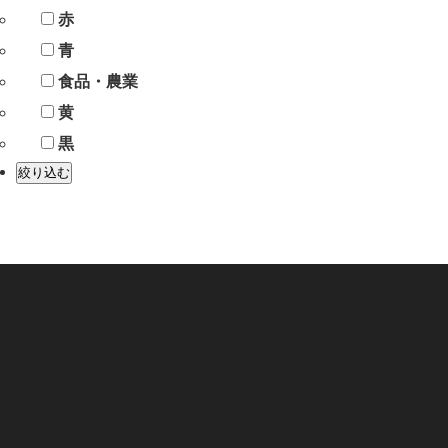
赤
青
食品・農業
黄
黒