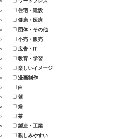
ワードプレス
住宅・建設
健康・医療
団体・その他
小売・販売
広告・IT
教育・学習
楽しいイメージ
漫画制作
白
紫
緑
茶
製造・工業
親しみやすい