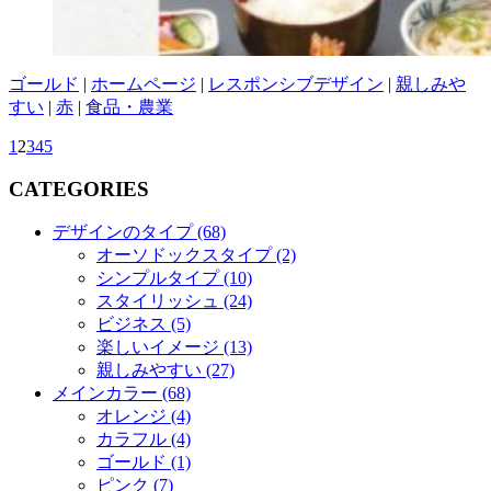
ゴールド
|
ホームページ
|
レスポンシブデザイン
|
親しみや
すい
|
赤
|
食品・農業
1
2
3
4
5
CATEGORIES
デザインのタイプ (68)
オーソドックスタイプ (2)
シンプルタイプ (10)
スタイリッシュ (24)
ビジネス (5)
楽しいイメージ (13)
親しみやすい (27)
メインカラー (68)
オレンジ (4)
カラフル (4)
ゴールド (1)
ピンク (7)