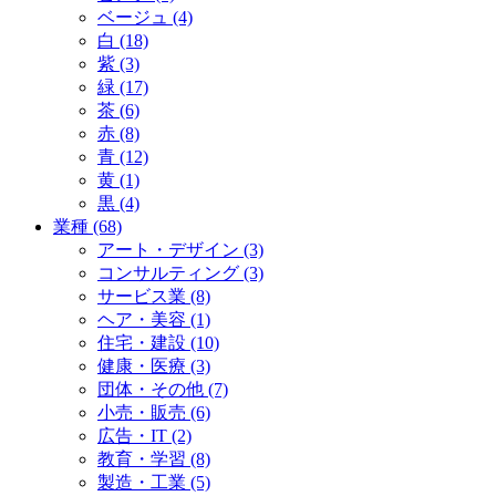
ベージュ (4)
白 (18)
紫 (3)
緑 (17)
茶 (6)
赤 (8)
青 (12)
黄 (1)
黒 (4)
業種 (68)
アート・デザイン (3)
コンサルティング (3)
サービス業 (8)
ヘア・美容 (1)
住宅・建設 (10)
健康・医療 (3)
団体・その他 (7)
小売・販売 (6)
広告・IT (2)
教育・学習 (8)
製造・工業 (5)